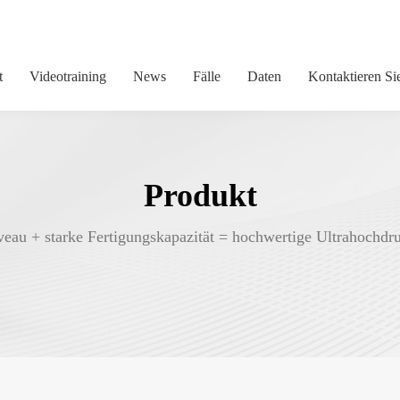
t
Videotraining
News
Fälle
Daten
Kontaktieren Si
Produkt
veau + starke Fertigungskapazität = hochwertige Ultrahochdr