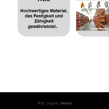
中文
/
English
/
Deutsch