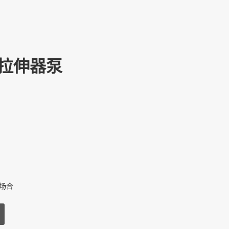
爆拉伸器泵
场合